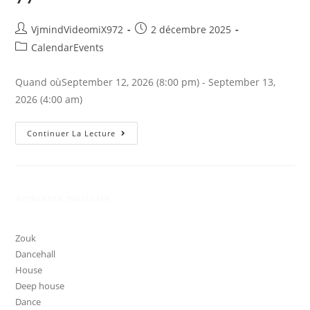
Auteur/autrice
Publication
VjmindVideomiX972
2 décembre 2025
de
publiée :
Post
CalendarEvents
la
category:
publication :
Quand oùSeptember 12, 2026 (8:00 pm) - September 13,
2026 (4:00 am)
Soirée
Continuer La Lecture
Hippie
Sexy
By
Annaseb
77
Ambiance musicale
Zouk
Dancehall
House
Deep house
Dance