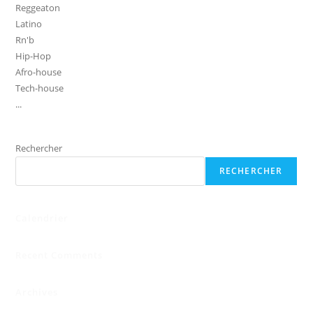
Reggeaton
Latino
Rn'b
Hip-Hop
Afro-house
Tech-house
...
Rechercher
RECHERCHER
Calendrier
Recent Comments
Archives