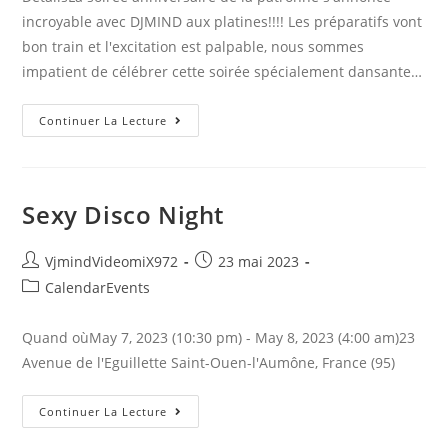
incroyable avec DJMIND aux platines!!!! Les préparatifs vont
bon train et l'excitation est palpable, nous sommes
impatient de célébrer cette soirée spécialement dansante…
ANNIVERSAIRE
Continuer La Lecture
De
La
Patronne
Sexy Disco Night
Auteur/autrice
Publication
VjmindVideomiX972
23 mai 2023
de
publiée :
Post
CalendarEvents
la
category:
publication :
Quand oùMay 7, 2023 (10:30 pm) - May 8, 2023 (4:00 am)23
Avenue de l'Eguillette Saint-Ouen-l'Aumône, France (95)
Sexy
Continuer La Lecture
Disco
Night