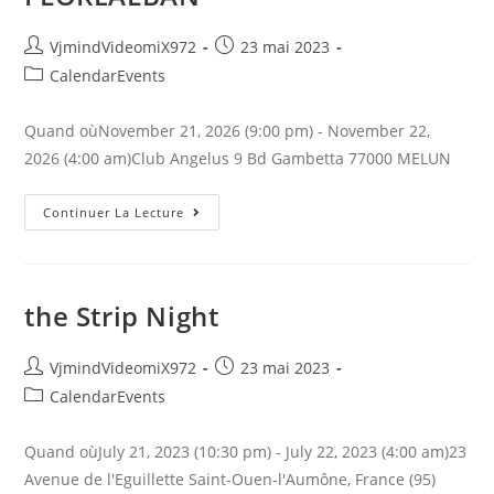
Auteur/autrice
Publication
VjmindVideomiX972
23 mai 2023
de
publiée :
Post
CalendarEvents
la
category:
publication :
Quand oùNovember 21, 2026 (9:00 pm) - November 22,
2026 (4:00 am)Club Angelus 9 Bd Gambetta 77000 MELUN
BADABOOM
Continuer La Lecture
Vol
5
By
FLOREALBAN
the Strip Night
Auteur/autrice
Publication
VjmindVideomiX972
23 mai 2023
de
publiée :
Post
CalendarEvents
la
category:
publication :
Quand oùJuly 21, 2023 (10:30 pm) - July 22, 2023 (4:00 am)23
Avenue de l'Eguillette Saint-Ouen-l'Aumône, France (95)