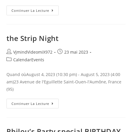
The
Continuer La Lecture
Strip
Night
the Strip Night
Auteur/autrice
Publication
VjmindVideomiX972
23 mai 2023
de
publiée :
Post
CalendarEvents
la
category:
publication :
Quand oùAugust 4, 2023 (10:30 pm) - August 5, 2023 (4:00
am)23 Avenue de l'Eguillette Saint-Ouen-l'Aumône, France
(95)
The
Continuer La Lecture
Strip
Night
Philou’s Party special BIRTHDAY