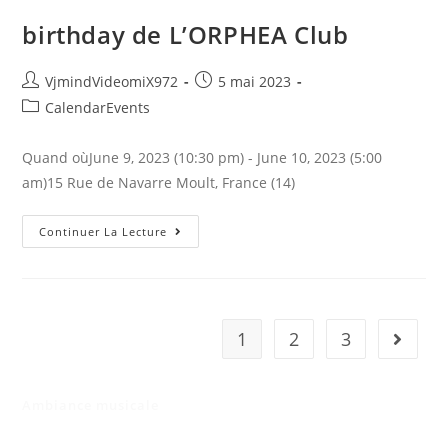
birthday de L’ORPHEA Club
Auteur/autrice
Publication
VjmindVideomiX972
5 mai 2023
de
publiée :
Post
CalendarEvents
la
category:
publication :
Quand oùJune 9, 2023 (10:30 pm) - June 10, 2023 (5:00
am)15 Rue de Navarre Moult, France (14)
Birthday
Continuer La Lecture
De
L’ORPHEA
Club
1
2
3
Aller à 
Ambiance musicale