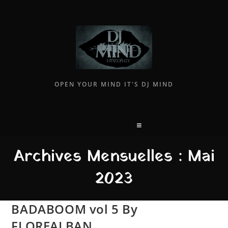
Skip
to
content
OPEN YOUR MIND IT'S DJ MIND
Archives Mensuelles : Mai
2023
BADABOOM vol 5 By
FLOREALBAN