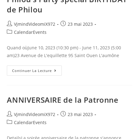
de Philou
Auteur/autrice
Publication
VjmindVideomiX972
23 mai 2023
de
publiée :
Post
CalendarEvents
la
category:
publication :
Quand oùJune 10, 2023 (10:30 pm) - June 11, 2023 (5:00
am)23 Avenue de L'equillette 95 Saint Ouen L'aumône
Philou’s
Continuer La Lecture
Party
Special
BIRTHDAY
De
Philou
ANNIVERSAIRE de la Patronne
Auteur/autrice
Publication
VjmindVideomiX972
23 mai 2023
de
publiée :
Post
CalendarEvents
la
category:
publication :
DetailsLa soirée anniversaire de la patronne s'annonce