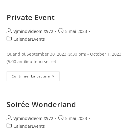
Private Event
Auteur/autrice
Publication
VjmindVideomiX972
5 mai 2023
de
publiée :
Post
CalendarEvents
la
category:
publication :
Quand oùSeptember 30, 2023 (9:30 pm) - October 1, 2023
(5:00 am)lieu tenu secret
Private
Continuer La Lecture
Event
Soirée Wonderland
Auteur/autrice
Publication
VjmindVideomiX972
5 mai 2023
de
publiée :
Post
CalendarEvents
la
category: