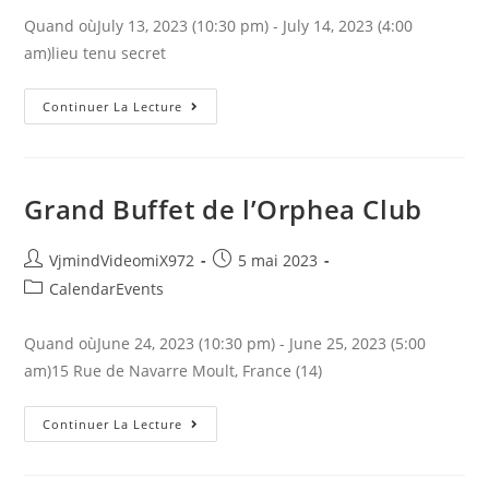
publication :
Quand oùJuly 13, 2023 (10:30 pm) - July 14, 2023 (4:00
am)lieu tenu secret
Soirée
Continuer La Lecture
Wonderland
Grand Buffet de l’Orphea Club
Auteur/autrice
Publication
VjmindVideomiX972
5 mai 2023
de
publiée :
Post
CalendarEvents
la
category:
publication :
Quand oùJune 24, 2023 (10:30 pm) - June 25, 2023 (5:00
am)15 Rue de Navarre Moult, France (14)
Grand
Continuer La Lecture
Buffet
De
L’Orphea
Club