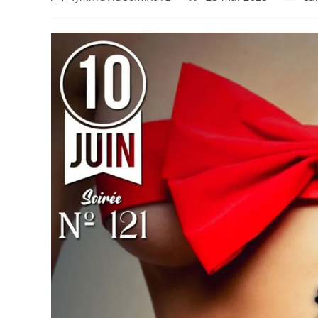
de
publiée :
catego
la
publication :