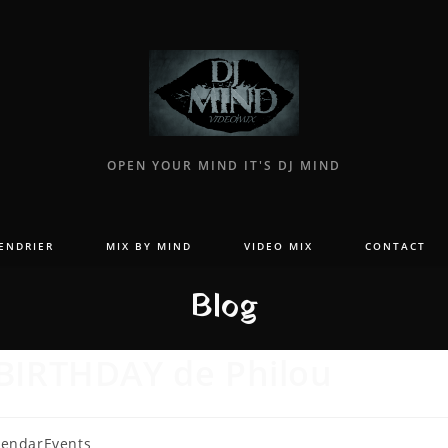
OPEN YOUR MIND IT'S DJ MIND
ENDRIER
MIX BY MIND
VIDEO MIX
CONTACT
Blog
l BIRTHDAY de Philou
lendarEvents