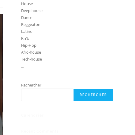
House
Deep house
Dance
Reggeaton
Latino
Rn'b
Hip-Hop
Afro-house
Tech-house
...
Rechercher
RECHERCHER
Calendrier
Recent Comments