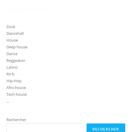
Ambiance musicale
Zouk
Dancehall
House
Deep house
Dance
Reggeaton
Latino
Rn'b
Hip-Hop
Afro-house
Tech-house
...
Rechercher
RECHERCHER