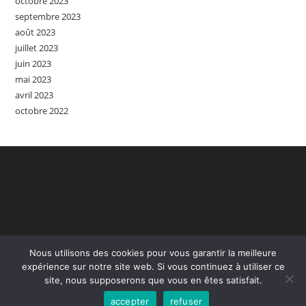
octobre 2023
septembre 2023
août 2023
juillet 2023
juin 2023
mai 2023
avril 2023
octobre 2022
Nous utilisons des cookies pour vous garantir la meilleure
expérience sur notre site web. Si vous continuez à utiliser ce
site, nous supposerons que vous en êtes satisfait.
Accueil
Contact
Mention Légales
accepter
refuser