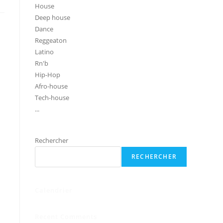
House
Deep house
Dance
Reggeaton
Latino
Rn'b
Hip-Hop
Afro-house
Tech-house
...
Rechercher
RECHERCHER
Calendrier
Recent Comments