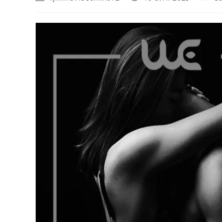
de
publiée :
catego
la
publication :