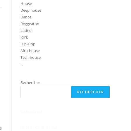
House
Deep house
Dance
Reggeaton
Latino
Rn'b
Hip-Hop
Afro-house
Tech-house
...
Rechercher
RECHERCHER
Calendrier
Recent Comments
s