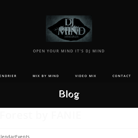
OPEN YOUR MIND IT'S DJ MIND
ENDRIER
MIX BY MIND
VIDEO MIX
CONTACT
Blog
orest by FANIE
lendarEvents