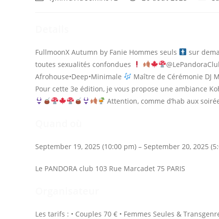
de
publiée :
categ
la
publication :
Details
FullmoonX Autumn by Fanie Hommes seuls
sur dem
toutes sexualités confondues
@LePandoraCl
Afrohouse•Deep•Minimale
Maître de Cérémonie DJ
Pour cette 3e édition, je vous propose une ambiance K
Attention, comme d’hab aux soirées
Quand où
September 19, 2025 (10:00 pm) – September 20, 2025 (5
Le PANDORA club 103 Rue Marcadet 75 PARIS
Organisateur
Les tarifs : • Couples 70 € • Femmes Seules & Transgen