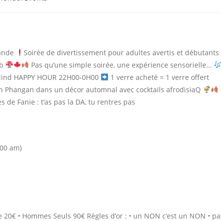
ory:
ande
Soirée de divertissement pour adultes avertis et débutants
ub
Pas qu’une simple soirée, une expérience sensorielle…
 Mind HAPPY HOUR 22H00-0H00
1 verre acheté = 1 verre offert
oh Phangan dans un décor automnal avec cocktails afrodisiaQ
 de Fanie : t’as pas la DA, tu rentres pas
:00 am)
re 20€ • Hommes Seuls 90€ Règles d’or : • un NON c’est un NON • pa