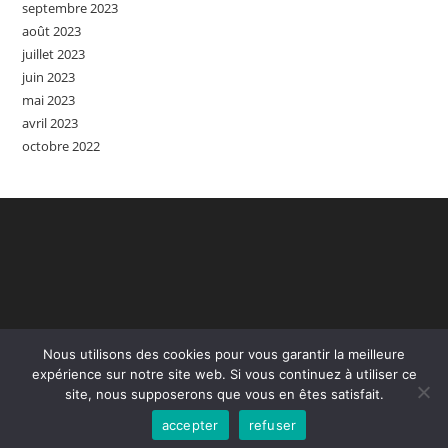
septembre 2023
août 2023
juillet 2023
juin 2023
mai 2023
avril 2023
octobre 2022
Nous utilisons des cookies pour vous garantir la meilleure
expérience sur notre site web. Si vous continuez à utiliser ce
site, nous supposerons que vous en êtes satisfait.
Accueil
Contact
Mention Légales
accepter
refuser
Copyright - WordPress Theme by OceanWP