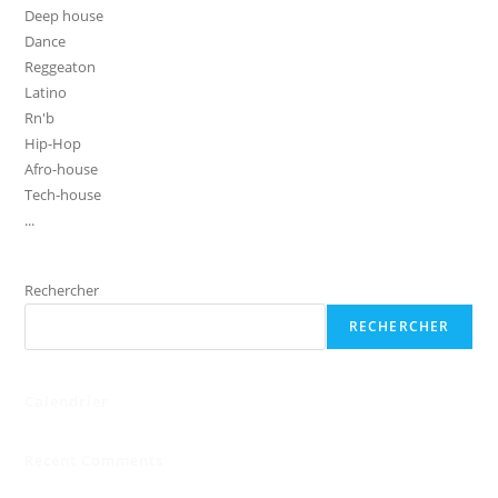
Deep house
Dance
Reggeaton
Latino
Rn'b
Hip-Hop
Afro-house
Tech-house
...
Rechercher
RECHERCHER
Calendrier
Recent Comments