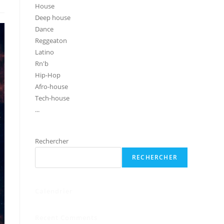
House
Deep house
Dance
Reggeaton
Latino
Rn'b
Hip-Hop
Afro-house
Tech-house
...
Rechercher
RECHERCHER
Calendrier
Recent Comments