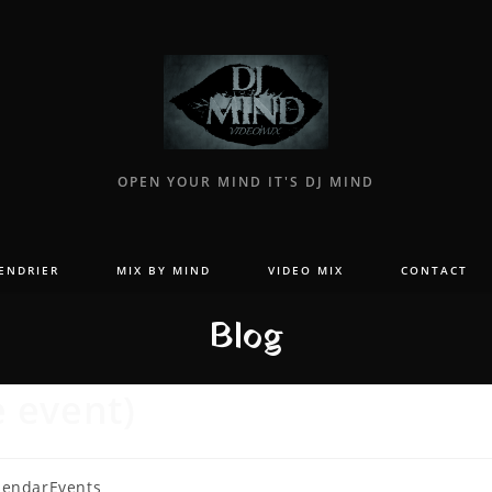
OPEN YOUR MIND IT'S DJ MIND
ENDRIER
MIX BY MIND
VIDEO MIX
CONTACT
Blog
e event)
lendarEvents