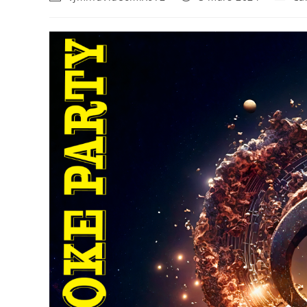
de
publiée :
catego
la
publication :