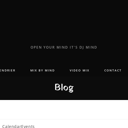
OPEN YOUR MIND IT'S DJ MIND
ENDRIER
MIX BY MIND
VIDEO MIX
CONTACT
Blog
ost
CalendarEvents