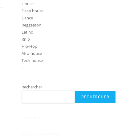
House
Deep house
Dance
Reggeaton
Latino
Rn'b
Hip-Hop
Afro-house
Tech-house
...
Rechercher
RECHERCHER
Calendrier
Recent Comments