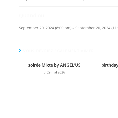
de
publiée :
c
la
publication :
Quand où
September 20, 2024 (8:00 pm) – September 20, 2024 (11
VOUS DEVRIEZ ÉGALEMENT AIMER
soirée Mixte by ANGEL’US
birthda
29 mai 2026