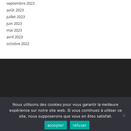
septembre 2023
août 2023
juillet 2023
juin 2023
mai 2023
avril 2023
octobre 2022
Nous utilisons des cookies pour vous garantir la meilleure
expérience sur notre site web. Si vous continuez à utiliser ce
site, nous supposerons que vous en êtes satisfait.
Accueil
Contact
Mention Légales
accepter
refuser
Copyright - WordPress Theme by OceanWP