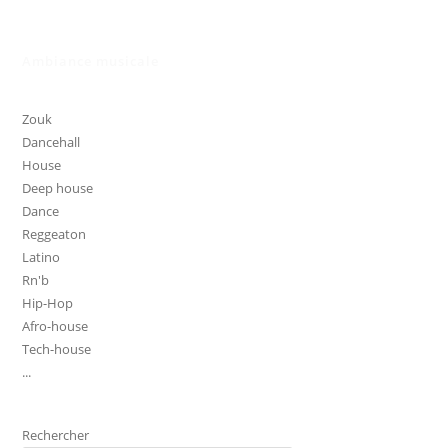
Ambiance musicale
Zouk
Dancehall
House
Deep house
Dance
Reggeaton
Latino
Rn'b
Hip-Hop
Afro-house
Tech-house
...
Rechercher