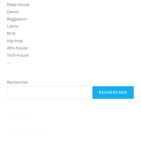
Deep house
Dance
Reggeaton
Latino
Rn'b
Hip-Hop
Afro-house
Tech-house
...
Rechercher
RECHERCHER
Calendrier
Recent Comments