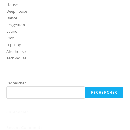
House
Deep house
Dance
Reggeaton
Latino
Rn'b
Hip-Hop
Afro-house
Tech-house
...
Rechercher
RECHERCHER
Calendrier
Recent Comments