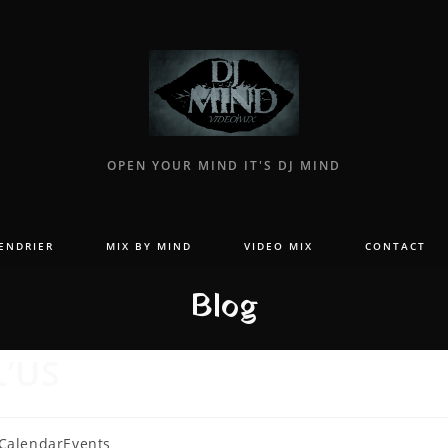
OPEN YOUR MIND IT'S DJ MIND
ENDRIER
MIX BY MIND
VIDEO MIX
CONTACT
Blog
L’US
t
CalendarEvents