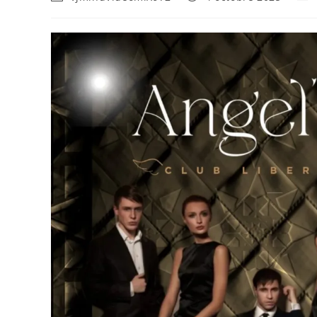
de
publiée :
cate
la
publication :