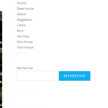
House
Deep house
Dance
Reggeaton
Latino
Rn'b
Hip-Hop
Afro-house
Tech-house
...
Rechercher
RECHERCHER
Calendrier
Recent Comments