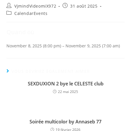
Auteur/autrice
Publication
VjmindVideomiX972
31 août 2025
de
publiée :
Post
CalendarEvents
la
category:
publication :
Quand où
November 8, 2025 (8:00 pm) – November 9, 2025 (7:00 am)
VOUS DEVRIEZ ÉGALEMENT AIMER
SEXDUXION 2 bye le CELESTE club
22 mai 2025
Soirée multicolor by Annaseb 77
19 février 2026