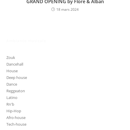
GRAND OPENING by Flore & Alban
18 mars 2024
Ambiance musicale
Zouk
Dancehall
House
Deep house
Dance
Reggeaton
Latino
Rn'b
Hip-Hop
Afro-house
Tech-house