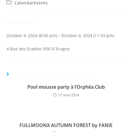
de
publiée :
Post
CalendarEvents
la
category:
publication :
Quand où
October 4, 2024 (8:00 pm) – October 4, 2024 (11:59 pm)
4 Rue des Erables 95610 Eragny
VOUS DEVRIEZ ÉGALEMENT AIMER
Pool mousse party à l’Orphéa Club
17 avril 2024
FULLMOONX AUTUMN FOREST by FANIE