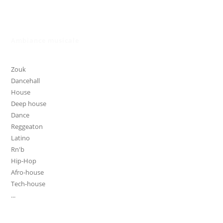
Ambiance musicale
Zouk
Dancehall
House
Deep house
Dance
Reggeaton
Latino
Rn'b
Hip-Hop
Afro-house
Tech-house
...