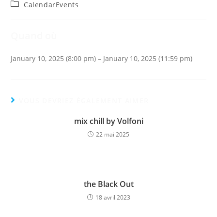
de
publiée :
Post
CalendarEvents
la
category:
publication :
Quand où
January 10, 2025 (8:00 pm) – January 10, 2025 (11:59 pm)
VOUS DEVRIEZ ÉGALEMENT AIMER
mix chill by Volfoni
22 mai 2025
the Black Out
18 avril 2023